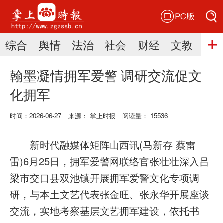
PC版
搜索
综合
舆情
法治
社会
财经
文教
三
搜索
翰墨凝情拥军爱警 调研交流促文
化拥军
时间：2026-06-27
来源： 掌上时报
阅读量： 15536
新时代融媒体矩阵山西讯(马新存 蔡雷
雷)6月25日，拥军爱警网联络官张壮壮深入吕
梁市交口县双池镇开展拥军爱警文化专项调
研，与本土文艺代表张金旺、张永华开展座谈
交流，实地考察基层文艺拥军建设，依托书