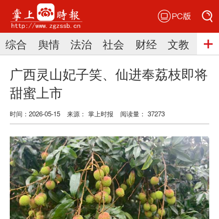
PC版
搜索
综合
舆情
法治
社会
财经
文教
三
搜索
广西灵山妃子笑、仙进奉荔枝即将
甜蜜上市
时间：2026-05-15
来源： 掌上时报
阅读量： 37273