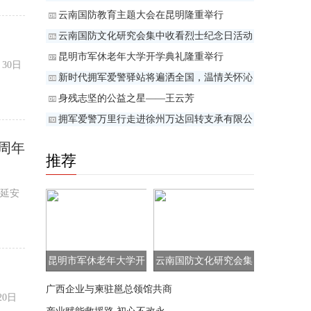
云南国防教育主题大会在昆明隆重举行
云南国防文化研究会集中收看烈士纪念日活动
昆明市军休老年大学开学典礼隆重举行
30日
新时代拥军爱警驿站将遍洒全国，温情关怀沁
人
身残志坚的公益之星——王云芳
拥军爱警万里行走进徐州万达回转支承有限公
周年
推荐
省延安
昆明市军休老年大学开
云南国防文化研究会集
学典礼隆重举行
中收看烈士纪念日活动
广西企业与柬驻邕总领馆共商
0日