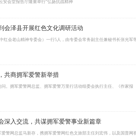
云安会堂报告厅隆重举行“弘扬抗战精神
到会泽县开展红色文化调研活动
中红会老山精神专委会）一行5人，由专委会常务副主任兼秘书长张光军
，共商拥军爱警新举措
别的访问。拥军爱警网总监、拥军爱警万里行活动组委会执行主任、《作家报
会深入交流，共谋拥军爱警事业新篇章
、拥军爱警网总监马新存，携拥军爱警网红色文旅部主任刘宏伟，以及国普网