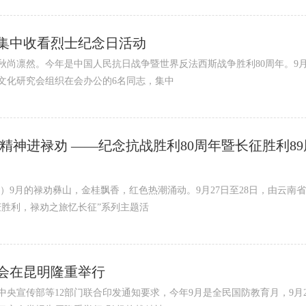
集中收看烈士纪念日活动
秋尚凛然。今年是中国人民抗日战争暨世界反法西斯战争胜利80周年。9月
文化研究会组织在会办公的6名同志，集中
精神进禄劝 ——纪念抗战胜利80周年暨长征胜利89
）9月的禄劝彝山，金桂飘香，红色热潮涌动。9月27日至28日，由云南
庆胜利，禄劝之旅忆长征”系列主题活
会在昆明隆重举行
央宣传部等12部门联合印发通知要求，今年9月是全民国防教育月，9月2