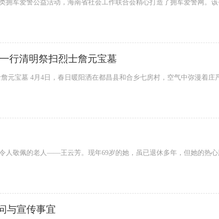
类拥军爱警公益活动，海南省社会工作联合会精心打造了拥军爱警网。该
龙一行清明祭扫烈士詹元宝墓
詹元宝墓 4月4日，春日暖阳洒在都昌县和合乡七房村，空气中弥漫着庄
令人敬佩的老人——王云芳。现年69岁的她，虽已退休多年，但她的热心
问与宣传事宜