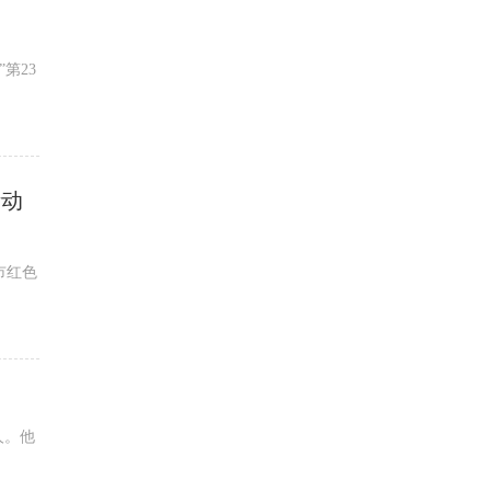
第23
活动
市红色
人。他