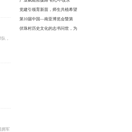
产业赋能救援路 初心不改永
党建引领育新苗，师生共植希望
第10届中国—南亚博览会暨第
伏珠村历史文化的志书问世，为
带队，
视拥军