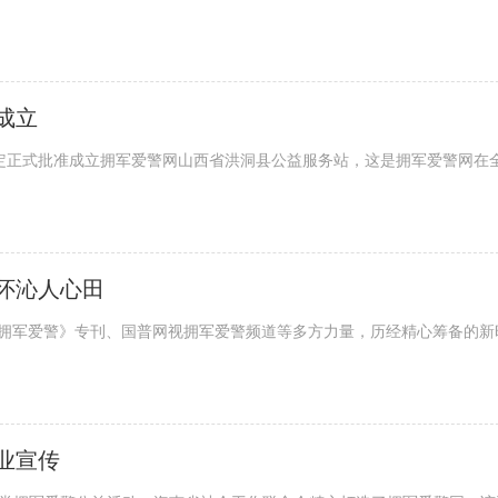
成立
通知，决定正式批准成立拥军爱警网山西省洪洞县公益服务站，这是拥军爱警网在
怀沁人心田
ot;拥军爱警》专刊、国普网视拥军爱警频道等多方力量，历经精心筹备的新
业宣传