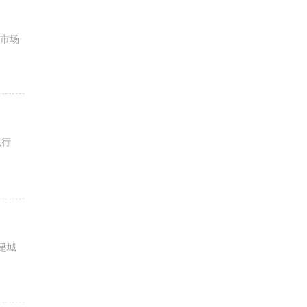
市场
践行
是城