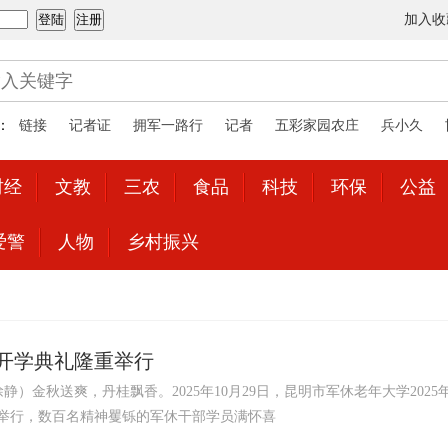
加入收
：
链接
记者证
拥军一路行
记者
五彩家园农庄
兵小久
财经
文教
三农
食品
科技
环保
公益
爱警
人物
乡村振兴
开学典礼隆重举行
静）金秋送爽，丹桂飘香。2025年10月29日，昆明市军休老年大学2025
举行，数百名精神矍铄的军休干部学员满怀喜