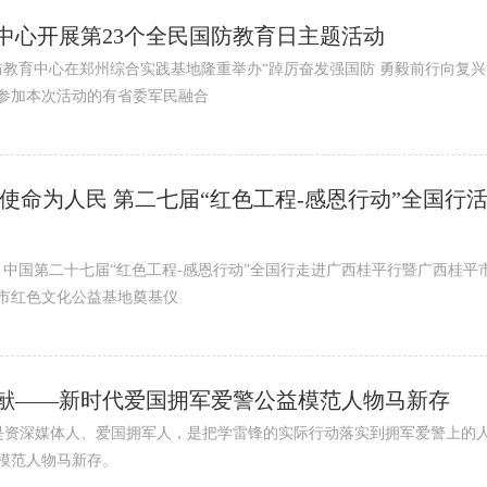
中心开展第23个全民国防教育日主题活动
防教育中心在郑州综合实践基地隆重举办“踔厉奋发强国防 勇毅前行向复兴”
参加本次活动的有省委军民融合
使命为人民 第二七届“红色工程-感恩行动”全国行
，中国第二十七届“红色工程-感恩行动”全国行走进广西桂平行暨广西桂平
市红色文化公益基地奠基仪
献——新时代爱国拥军爱警公益模范人物马新存
他是资深媒体人、爱国拥军人，是把学雷锋的实际行动落实到拥军爱警上的
模范人物马新存。