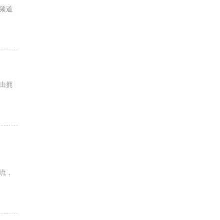
频道
由拥
流，