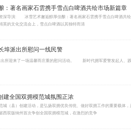
酿：著名画家石雲携手雪点白啤酒共绘市场新篇章
深导演: 冰雪艺术邂逅醇厚佳酿：著名画家石雲携手雪点白啤酒共绘
精英的文化交流会上，雪点白啤酒以其独特而清
长埠派出所慰问一线民警
长埠派出所迎来了一场温馨而庄重的慰问活动。 新时代拥军爱警发起人、
”创建全国双拥模范城氛围正浓
范城（县）创建活动，是弘扬双拥优良传统、做好双拥工作的重要载体，
南省西双版纳州首次争创全国双拥模范城，在激烈的竞争