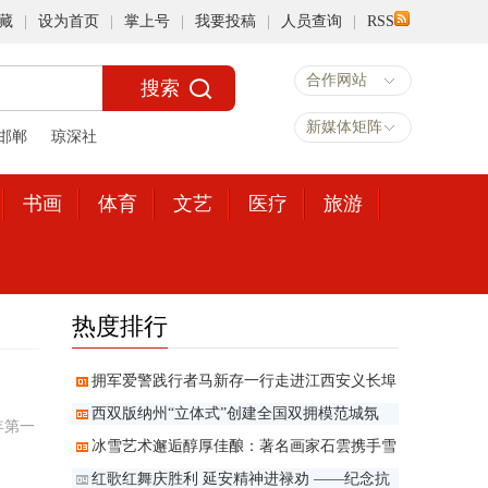
藏
|
设为首页
|
掌上号
|
我要投稿
|
人员查询
|
RSS
合作网站
新媒体矩阵
邯郸
琼深社
书画
体育
文艺
医疗
旅游
热度排行
拥军爱警践行者马新存一行走进江西安义长埠
西双版纳州“立体式”创建全国双拥模范城氛
年第一
冰雪艺术邂逅醇厚佳酿：著名画家石雲携手雪
点
红歌红舞庆胜利 延安精神进禄劝 ——纪念抗