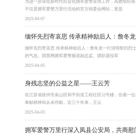
为进一步深化新时代社会化拥军爱警宣传工作，高效组织各
不仅是拥军爱警万里行活动的官方组委会网站，更是
2025-04-07
缅怀先烈寄哀思 传承精神励后人：詹冬
缅怀先烈寄哀思 传承精神励后人：詹冬龙一行清明祭扫烈士
的气息。国普网拥军爱警频道副总监、团职退役军
2025-04-05
身残志坚的公益之星——王云芳
在江苏省徐州市泉山区和平街道工程社区52号楼，住着一位
奉献精神却从未停歇。近三十年来，王云
2025-04-03
拥军爱警万里行深入凤县公安局，共商慰