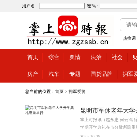
用户名：
密码：
热搜词
首页
综合
舆情
法治
社会
房产
汽车
专题
国货品牌
拥军
您当前的位置：
首页
>
拥军爱警
昆明市军休老年大学
掌上时报讯（赵永忠 何云鸿 徐
学期开学典礼在市分散所隆重
2025-10-29