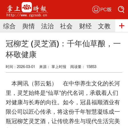
PC版
搜索
综合
舆情
法治
社会
财经
文教
三
搜索
冠柳芝 (灵芝酒)：千年仙草酿，一
杯敬健康
时间：2026-03-01
来源： 掌上时报
阅读量： 15853
本网讯（郭云魁） 在中华养生文化的长河
里，灵芝始终是“仙草”的代名词，承载着人们
对健康与长寿的向往。如今，冠县福顺酒业有
限公司以匠心传承，将这份千年智慧凝练成一
瓶冠柳芝灵芝酒，让传统养生与现代生活完美